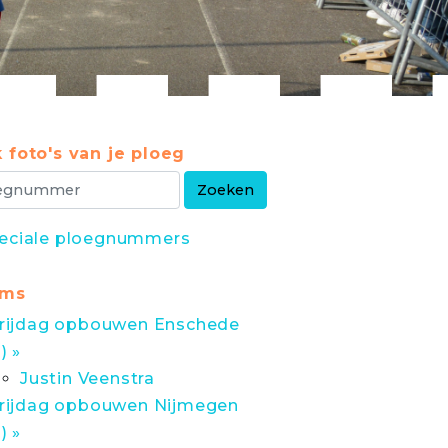
 foto's van je ploeg
eciale ploegnummers
ums
rijdag opbouwen Enschede
1) »
Justin Veenstra
rijdag opbouwen Nijmegen
1) »