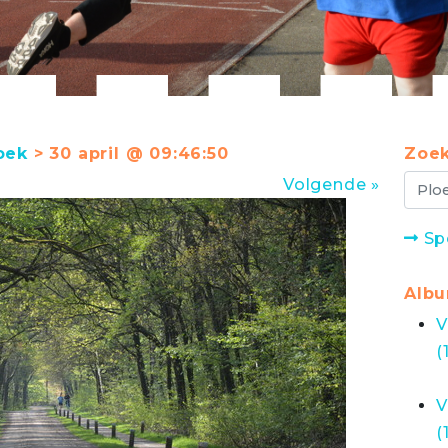
oek
> 30 april @ 09:46:50
Zoek
Volgende »
Sp
Alb
V
(
V
(