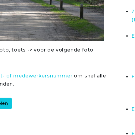
Z
(
E
oto, toets -> voor de volgende foto!
rt- of medewerkersnummer
om snel alle
E
inden.
E
E