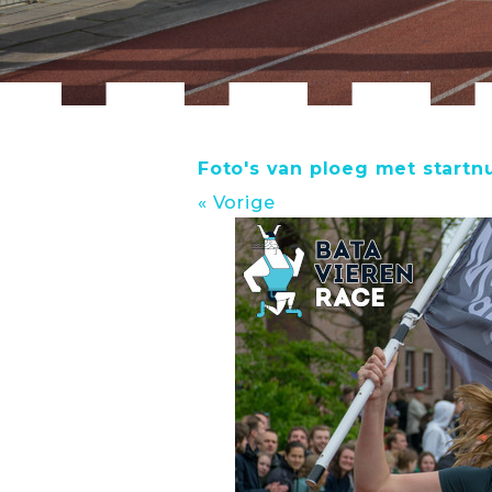
Foto's van ploeg met start
« Vorige