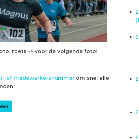
Z
(
E
oto, toets -> voor de volgende foto!
rt- of medewerkersnummer
om snel alle
E
inden.
E
E