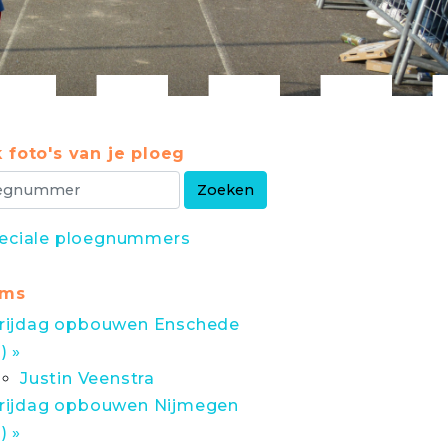
 foto's van je ploeg
eciale ploegnummers
ums
rijdag opbouwen Enschede
1) »
Justin Veenstra
rijdag opbouwen Nijmegen
1) »