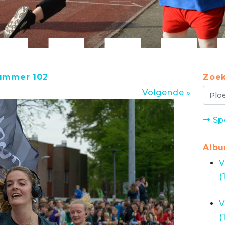
nummer 102
Zoek
Volgende »
Sp
Alb
V
(
V
(