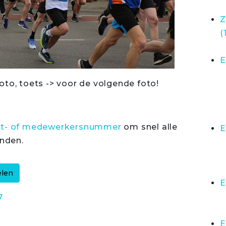
Z
(
E
oto, toets -> voor de volgende foto!
rt- of medewerkersnummer
om snel alle
E
inden.
E
7
E