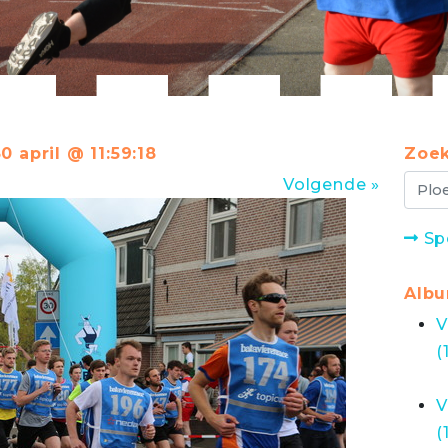
0 april @ 11:59:18
Zoek
Volgende »
Sp
Alb
V
(
V
(