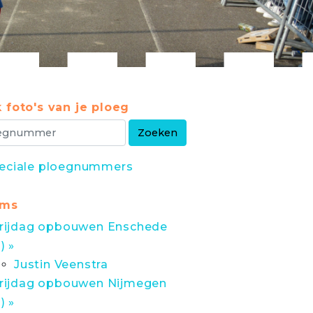
 foto's van je ploeg
eciale ploegnummers
ums
rijdag opbouwen Enschede
1) »
Justin Veenstra
rijdag opbouwen Nijmegen
1) »