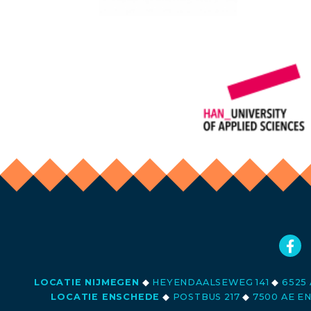
LOCATIE NIJMEGEN
◆
HEYENDAALSEWEG 141
◆
6525 
LOCATIE ENSCHEDE
◆
POSTBUS 217
◆
7500 AE E