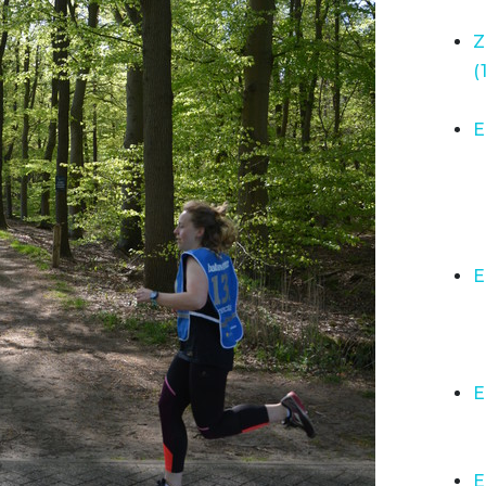
Z
(
E
E
E
E