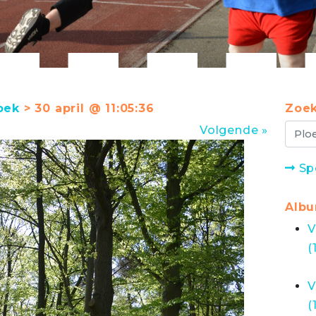
oek
> 30 april @ 11:05:36
Zoek
Volgende »
Sp
Alb
V
(
V
(