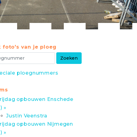
 foto's van je ploeg
eciale ploegnummers
ums
rijdag opbouwen Enschede
1) »
Justin Veenstra
rijdag opbouwen Nijmegen
1) »