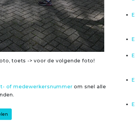
E
E
E
oto, toets -> voor de volgende foto!
E
rt- of medewerkersnummer
om snel alle
inden.
E