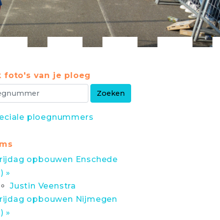
 foto's van je ploeg
eciale ploegnummers
ums
rijdag opbouwen Enschede
1) »
Justin Veenstra
rijdag opbouwen Nijmegen
1) »