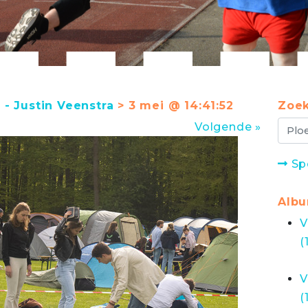
- Justin Veenstra
> 3 mei @ 14:41:52
Zoek
Volgende »
Sp
Alb
V
(
V
(