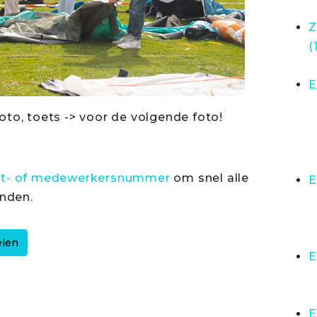
Z
(
E
oto, toets -> voor de volgende foto!
rt- of medewerkersnummer
om snel alle
E
inden.
E
E