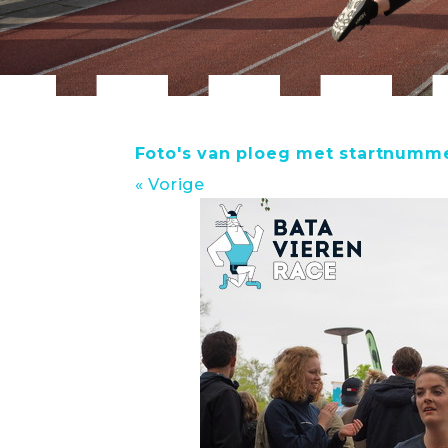
Foto's van ploeg met startnumme
« Vorige