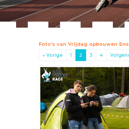
Foto's van Vrijdag opbouwen Ensc
« Vorige
1
2
3
4
Volgen