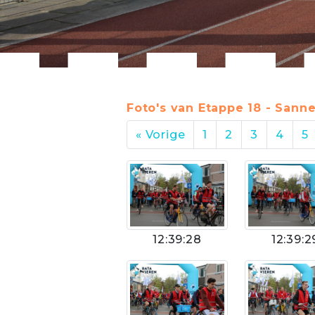
Foto's van Etappe 18 - Sanne
« Vorige
1
2
3
4
5
12:39:28
12:39:2