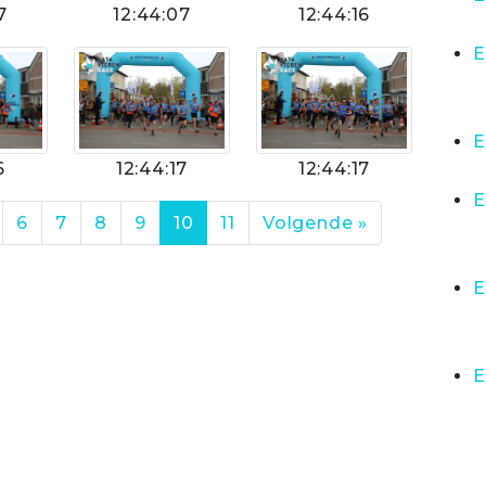
7
12:44:07
12:44:16
E
E
6
12:44:17
12:44:17
E
6
7
8
9
10
11
Volgende »
E
E