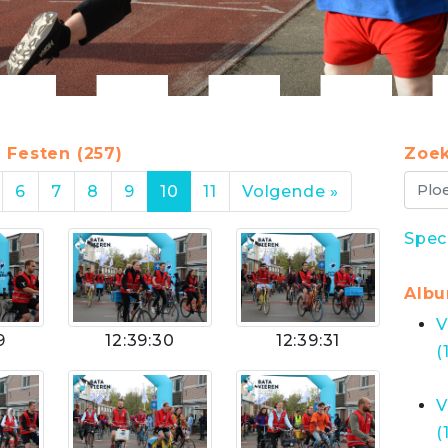
 Festen (257)
Zoek
6
7
8
9
10
11
Volgende »
Spec
Alb
V
9
12:39:30
12:39:31
(
V
(