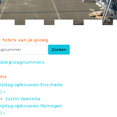
 foto's van je ploeg
iale ploegnummers
ums
rijdag opbouwen Enschede
1) »
Justin Veenstra
rijdag opbouwen Nijmegen
1) »