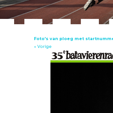
Foto's van ploeg met startnumm
« Vorige