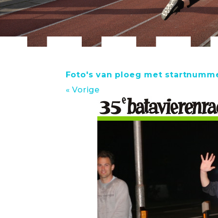
Foto's van ploeg met startnumm
« Vorige