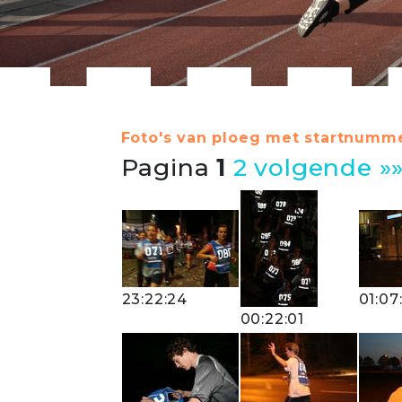
Foto's van ploeg met startnumme
Pagina
1
2
volgende »
23:22:24
01:07
00:22:01