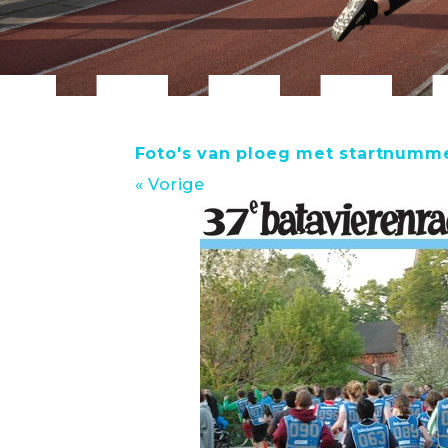
Foto's van ploeg met startnumm
« Vorige