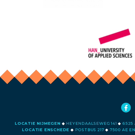
LOCATIE NIJMEGEN
◆
HEYENDAALSEWEG 141
◆
6525 
LOCATIE ENSCHEDE
◆
POSTBUS 217
◆
7500 AE E