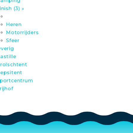
amping
inish (3) »
Heren
Motorrijders
Sfeer
verig
astille
rolschtent
epsitent
portcentrum
rijhof