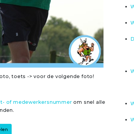
W
W
D
W
oto, toets -> voor de volgende foto!
rt- of medewerkersnummer
om snel alle
W
inden.
W