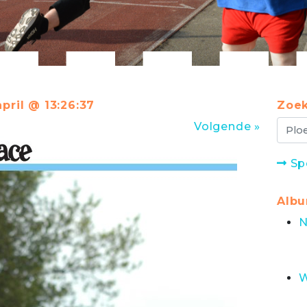
april @ 13:26:37
Zoek
Volgende »
Sp
Alb
N
W