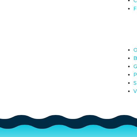
C
F
O
B
G
P
S
V