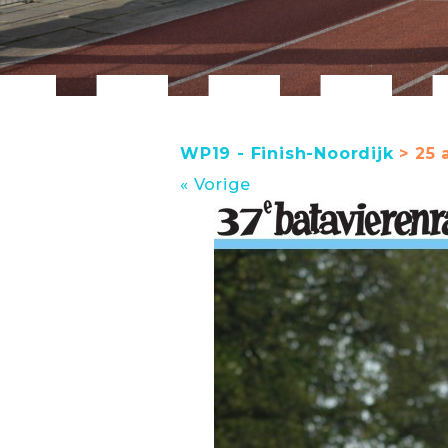
WP19 - Finish-Noordijk
> 25 
« Vorige