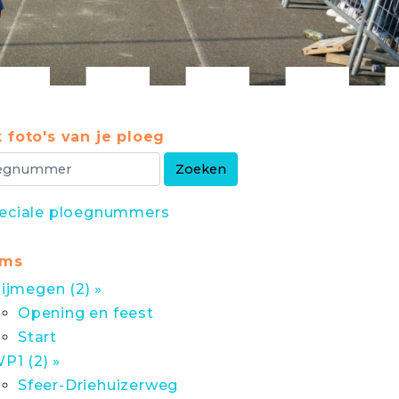
 foto's van je ploeg
eciale ploegnummers
ums
ijmegen (2) »
Opening en feest
Start
P1 (2) »
Sfeer-Driehuizerweg