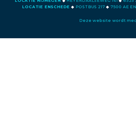
LOCATIE NIJMEGEN
◆
HEYENDAALSEWEG 141
◆
6525 
LOCATIE ENSCHEDE
◆
POSTBUS 217
◆
7500 AE E
Deze website wordt med