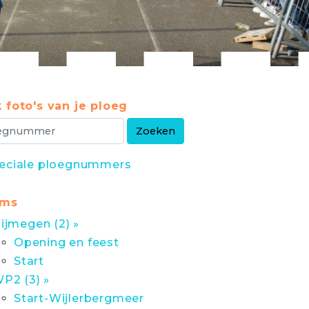
 foto's van je ploeg
eciale ploegnummers
ums
ijmegen (2) »
Opening en feest
Start
P2 (3) »
Start-Wijlerbergmeer