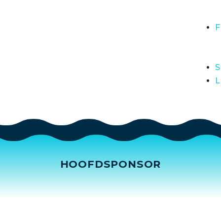
F
S
L
HOOFDSPONSOR