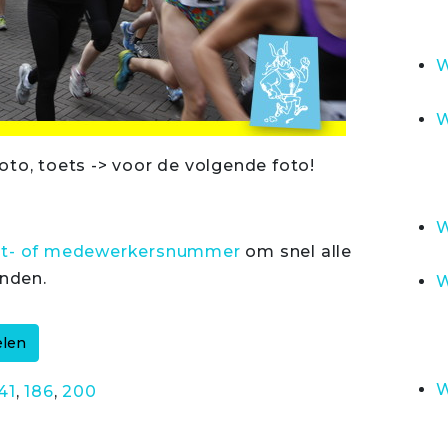
W
W
oto, toets -> voor de volgende foto!
W
rt- of medewerkersnummer
om snel alle
inden.
W
W
41
,
186
,
200