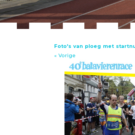
Foto's van ploeg met start
« Vorige