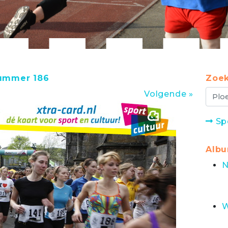
nummer 186
Zoek
Volgende »
Sp
Alb
N
W