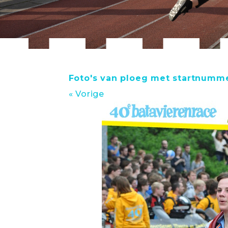
Foto's van ploeg met startnumm
« Vorige