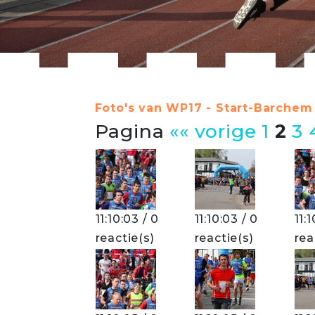
Foto's van WP17 - Start-Barchem 
Pagina
«« vorige
1
2
3
11:10:03 / 0
11:10:03 / 0
11:
reactie(s)
reactie(s)
rea