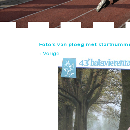
Foto's van ploeg met startnumm
« Vorige