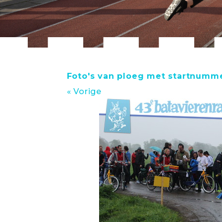
Foto's van ploeg met startnumm
« Vorige