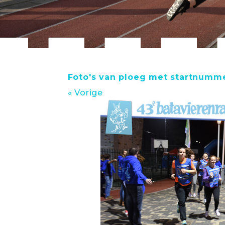
Foto's van ploeg met startnumme
« Vorige