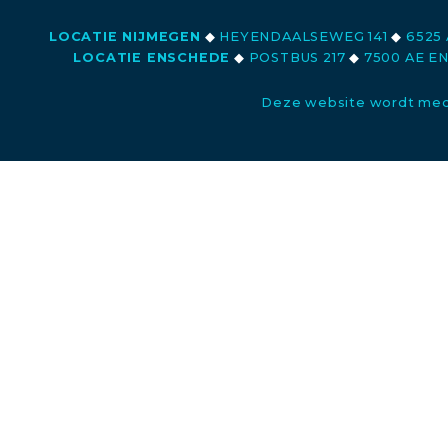
LOCATIE NIJMEGEN
◆
HEYENDAALSEWEG 141
◆
6525 
LOCATIE ENSCHEDE
◆
POSTBUS 217
◆
7500 AE E
Deze website wordt med