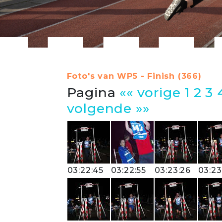
Foto's van WP5 - Finish (366)
Pagina
«« vorige
1
2
3
volgende »»
03:22:45
03:22:55
03:23:26
03:23