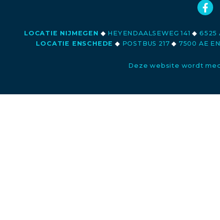
LOCATIE NIJMEGEN
◆
HEYENDAALSEWEG 141
◆
6525 
LOCATIE ENSCHEDE
◆
POSTBUS 217
◆
7500 AE E
Deze website wordt med