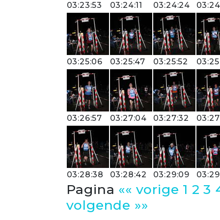
03:23:53
03:24:11
03:24:24
03:24
03:25:06
03:25:47
03:25:52
03:25
03:26:57
03:27:04
03:27:32
03:27
03:28:38
03:28:42
03:29:09
03:29
Pagina
«« vorige
1
2
3
volgende »»