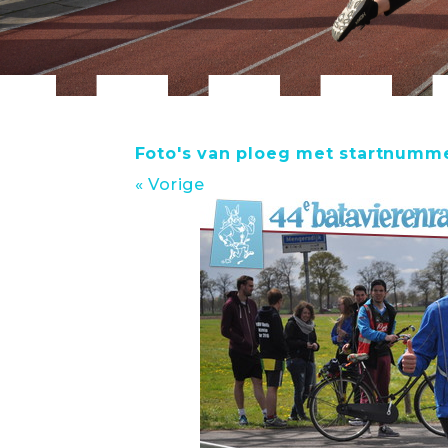
Foto's van ploeg met startnumme
« Vorige