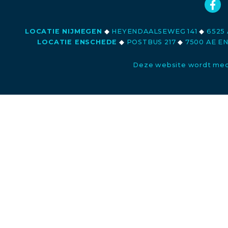
LOCATIE NIJMEGEN
◆
HEYENDAALSEWEG 141
◆
6525 
LOCATIE ENSCHEDE
◆
POSTBUS 217
◆
7500 AE E
Deze website wordt med