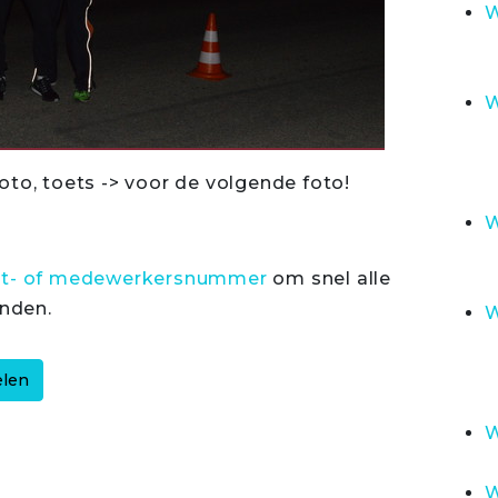
W
W
oto, toets -> voor de volgende foto!
W
rt- of medewerkersnummer
om snel alle
inden.
W
W
W