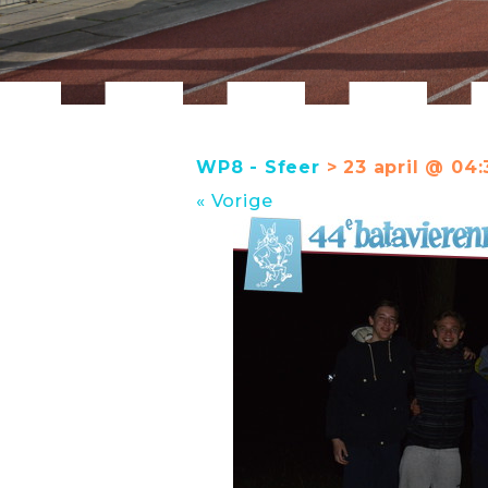
WP8 - Sfeer
> 23 april @ 04:
« Vorige