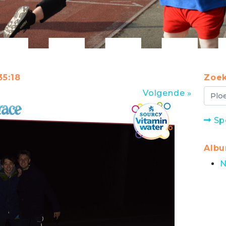
35:18
Zoek
Volgende »
Sp
Alb
N