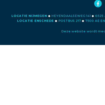
LOCATIE NIJMEGEN
◆
HEYENDAALSEWEG 141
◆
6525 
LOCATIE ENSCHEDE
◆
POSTBUS 217
◆
7500 AE E
Deze website wordt med