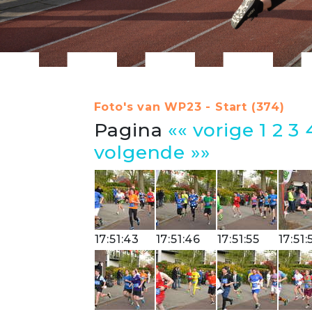
Foto's van WP23 - Start (374)
Pagina
«« vorige
1
2
3
volgende »»
17:51:43
17:51:46
17:51:55
17:51: