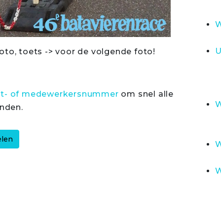
W
U
oto, toets -> voor de volgende foto!
rt- of medewerkersnummer
om snel alle
W
inden.
W
W