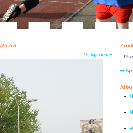
:27:43
Zoek
Volgende »
Sp
Alb
N
N
W