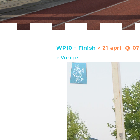
WP10 - Finish
> 21 april @ 07
« Vorige