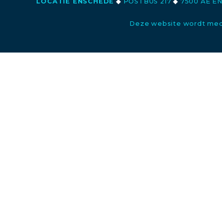
LOCATIE ENSCHEDE
◆
POSTBUS 217
◆
7500 AE E
Deze website wordt med