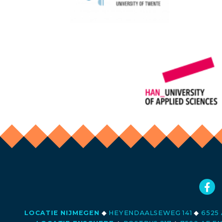
LOCATIE NIJMEGEN
◆
HEYENDAALSEWEG 141
◆
6525 