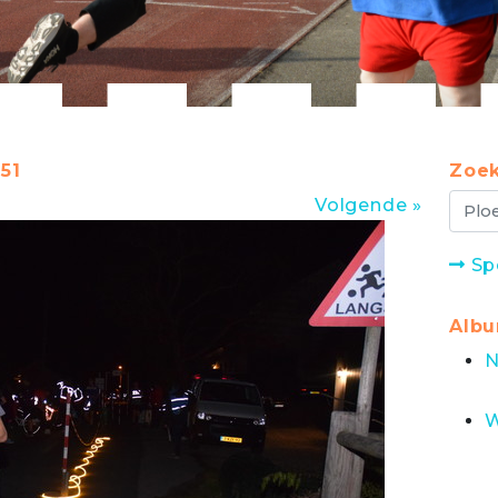
51
Zoek
Volgende »
Sp
Alb
N
W