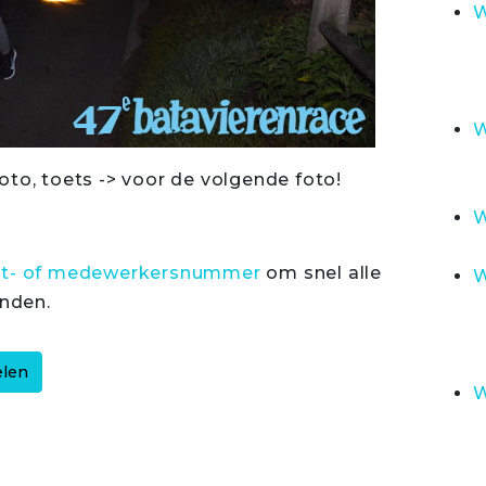
W
W
oto, toets -> voor de volgende foto!
W
rt- of medewerkersnummer
om snel alle
W
inden.
W