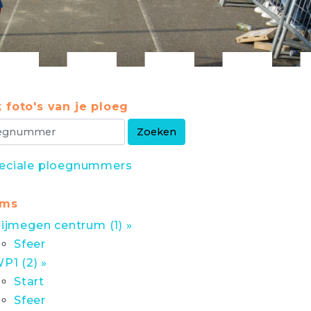
 foto's van je ploeg
eciale ploegnummers
ums
ijmegen centrum (1) »
Sfeer
P1 (2) »
Start
Sfeer