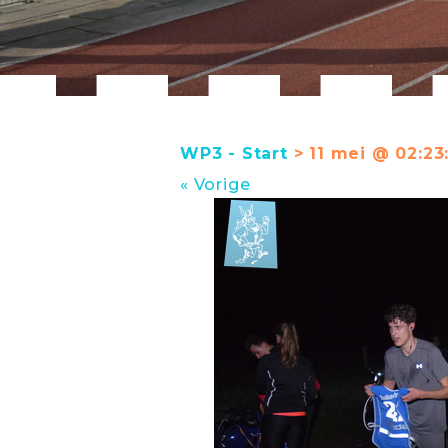
WP3 - Start
> 11 mei @ 02:23:
« Vorige