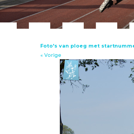
Foto's van ploeg met startnumme
« Vorige