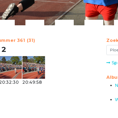
ummer 361 (31)
Zoek
2
Sp
Alb
20:32:30
20:49:58
N
W