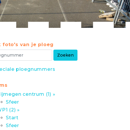
 foto's van je ploeg
eciale ploegnummers
ums
ijmegen centrum (1) »
Sfeer
P1 (2) »
Start
Sfeer