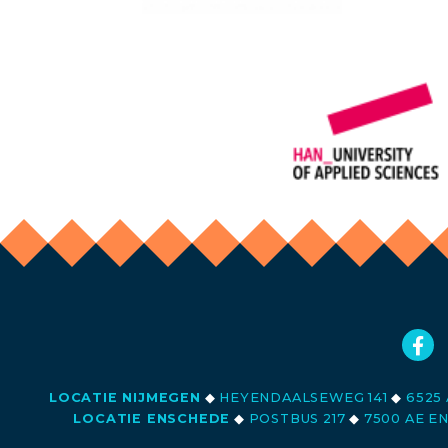
LOCATIE NIJMEGEN
◆
HEYENDAALSEWEG 141
◆
6525 
LOCATIE ENSCHEDE
◆
POSTBUS 217
◆
7500 AE E