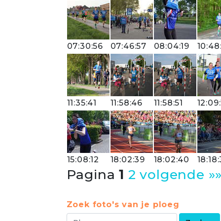
07:30:56
07:46:57
08:04:19
10:48
11:35:41
11:58:46
11:58:51
12:09:
15:08:12
18:02:39
18:02:40
18:18
Pagina
1
2
volgende »
Zoek foto's van je ploeg