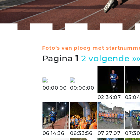
Foto's van ploeg met startnumme
Pagina
1
2
volgende »
00:00:00
00:00:00
02:34:07
05:04
06:14:36
06:33:56
07:27:07
07:30