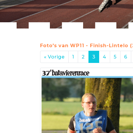
Foto's van WP11 - Finish-Lintelo (
« Vorige
1
2
3
4
5
6