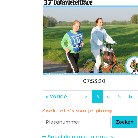
07:53:20
« Vorige
1
2
3
4
5
6
Zoek foto's van je ploeg
Speciale ploegnummers