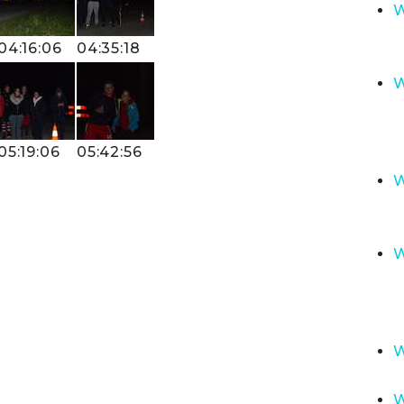
W
04:16:06
04:35:18
W
05:19:06
05:42:56
W
W
W
W