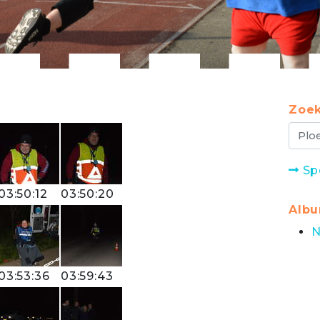
Zoek
Sp
03:50:12
03:50:20
Alb
N
03:53:36
03:59:43