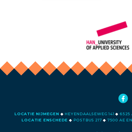
LOCATIE NIJMEGEN
◆
HEYENDAALSEWEG 141
◆
6525 
LOCATIE ENSCHEDE
◆
POSTBUS 217
◆
7500 AE E