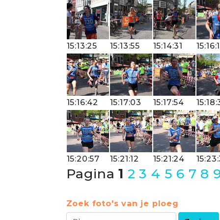
15:13:25
15:13:55
15:14:31
15:16:
15:16:42
15:17:03
15:17:54
15:18:
15:20:57
15:21:12
15:21:24
15:23
Pagina
1
2
3
4
5
6
7
8
Zoek foto's van je ploeg