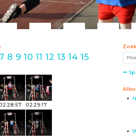
)
Zoek
7
8
9
10
11
12
13
14
15
Sp
Alb
N
02:28:57
02:29:17
W