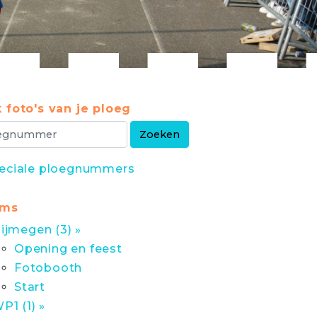
 foto's van je ploeg
eciale ploegnummers
ums
ijmegen (3) »
Opening en feest
Fotobooth
Start
P1 (1) »