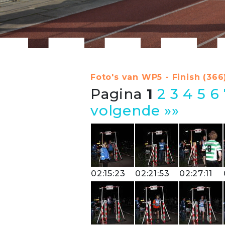
Foto's van WP5 - Finish (366
Pagina
1
2
3
4
5
6
volgende »»
02:15:23
02:21:53
02:27:11