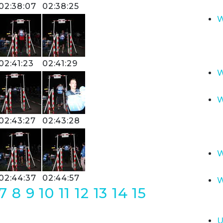
02:38:07
02:38:25
W
02:41:23
02:41:29
W
W
02:43:27
02:43:28
W
02:44:37
02:44:57
W
7
8
9
10
11
12
13
14
15
U