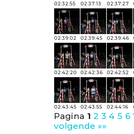
02:32:55
02:37:13
02:37:27
02:39:02
02:39:45
02:39:46
02:42:20
02:42:36
02:42:52
02:43:45
02:43:55
02:44:16
Pagina
1
2
3
4
5
6
volgende »»