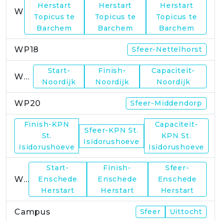
Herstart
Herstart
Herstart
WP17
Topicus te
Topicus te
Topicus te
Barchem
Barchem
Barchem
WP18
Sfeer-Nettelhorst
Start-
Finish-
Capaciteit-
WP19
Noordijk
Noordijk
Noordijk
WP20
Sfeer-Middendorp
Finish-KPN
Capaciteit-
Sfeer-KPN St.
WP21
St.
KPN St.
Isidorushoeve
Isidorushoeve
Isidorushoeve
Start-
Finish-
Sfeer-
WP23
Enschede
Enschede
Enschede
Herstart
Herstart
Herstart
Campus
Sfeer
Uittocht