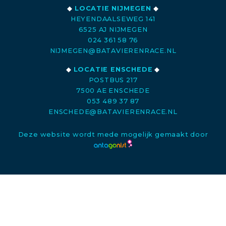
◆
LOCATIE NIJMEGEN
◆
HEYENDAALSEWEG 141
6525 AJ NIJMEGEN
024 361 58 76
NIJMEGEN@BATAVIERENRACE.NL
◆
LOCATIE ENSCHEDE
◆
POSTBUS 217
7500 AE ENSCHEDE
053 489 37 87
ENSCHEDE@BATAVIERENRACE.NL
Deze website wordt mede mogelijk gemaakt door