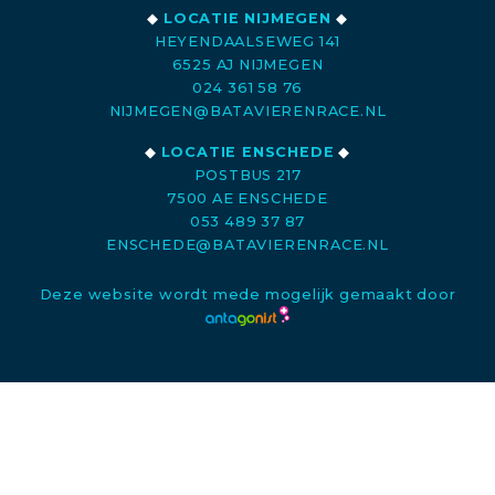
◆
LOCATIE NIJMEGEN
◆
HEYENDAALSEWEG 141
6525 AJ NIJMEGEN
024 361 58 76
NIJMEGEN@BATAVIERENRACE.NL
◆
LOCATIE ENSCHEDE
◆
POSTBUS 217
7500 AE ENSCHEDE
053 489 37 87
ENSCHEDE@BATAVIERENRACE.NL
Deze website wordt mede mogelijk gemaakt door