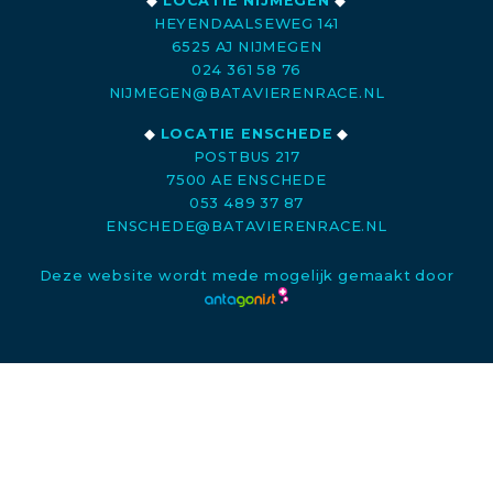
◆
LOCATIE NIJMEGEN
◆
HEYENDAALSEWEG 141
6525 AJ NIJMEGEN
024 361 58 76
NIJMEGEN@BATAVIERENRACE.NL
◆
LOCATIE ENSCHEDE
◆
POSTBUS 217
7500 AE ENSCHEDE
053 489 37 87
ENSCHEDE@BATAVIERENRACE.NL
Deze website wordt mede mogelijk gemaakt door