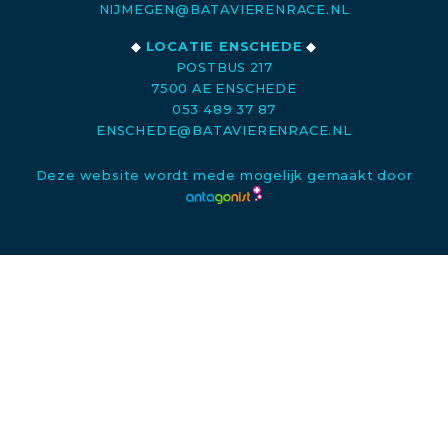
NIJMEGEN@BATAVIERENRACE.NL
◆
LOCATIE ENSCHEDE
◆
POSTBUS 217
7500 AE ENSCHEDE
053 489 37 87
ENSCHEDE@BATAVIERENRACE.NL
Deze website wordt mede mogelijk gemaakt door