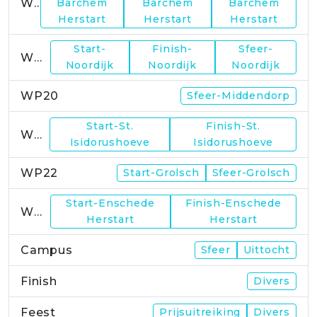
WP17
Barchem
Barchem
Barchem
Herstart
Herstart
Herstart
Start-
Finish-
Sfeer-
WP19
Noordijk
Noordijk
Noordijk
WP20
Sfeer-Middendorp
Start-St.
Finish-St.
WP21
Isidorushoeve
Isidorushoeve
WP22
Start-Grolsch
Sfeer-Grolsch
Start-Enschede
Finish-Enschede
WP23
Herstart
Herstart
Campus
Sfeer
Uittocht
Finish
Divers
Feest
Prijsuitreiking
Divers