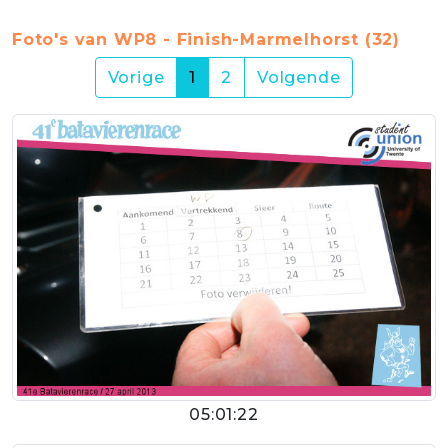
Foto's van WP8 - Finish-Marmelhorst (32)
(current)
Vorige
1
2
Volgende
05:01:22