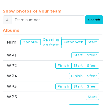
Show photos of your team
#
Search
Albums
Opening
Nijmegen
Opbouw
Fotobooth
Start
en feest
WP1
Start
Sfeer
WP2
Finish
Start
Sfeer
WP4
Finish
Sfeer
WP5
Finish
Start
Sfeer
WP6
Start