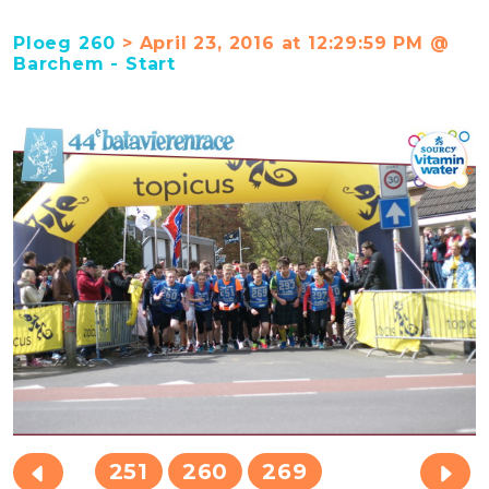
Ploeg 260
> April 23, 2016 at 12:29:59 PM @
Barchem - Start
251
260
269