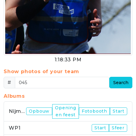
1:18:33 PM
Show photos of your team
#
Search
Albums
Opening
Nijmegen
Opbouw
Fotobooth
Start
en feest
WP1
Start
Sfeer