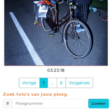
03:23:18
(current)
Vorige
1
…
6
Volgende
Zoek foto's van jouw ploeg
#
Zoeken