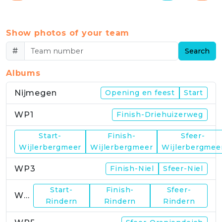
Show photos of your team
#
Search
Albums
Nijmegen
Opening en feest
Start
WP1
Finish-Driehuizerweg
Start-
Finish-
Sfeer-
WP2
Wijlerbergmeer
Wijlerbergmeer
Wijlerbergmee
WP3
Finish-Niel
Sfeer-Niel
Start-
Finish-
Sfeer-
WP4
Rindern
Rindern
Rindern