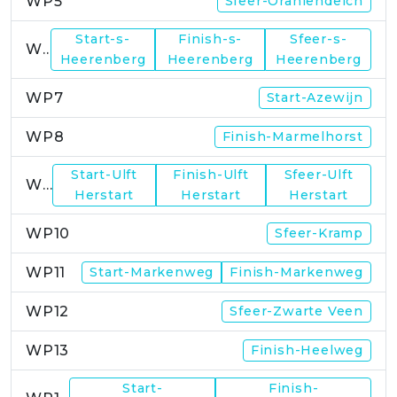
WP5
Sfeer-Oraniendeich
Start-s-
Finish-s-
Sfeer-s-
WP6
Heerenberg
Heerenberg
Heerenberg
WP7
Start-Azewijn
WP8
Finish-Marmelhorst
Start-Ulft
Finish-Ulft
Sfeer-Ulft
WP9
Herstart
Herstart
Herstart
WP10
Sfeer-Kramp
WP11
Start-Markenweg
Finish-Markenweg
WP12
Sfeer-Zwarte Veen
WP13
Finish-Heelweg
Start-
Finish-