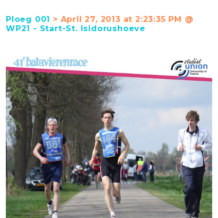
Ploeg 001
> April 27, 2013 at 2:23:35 PM @
WP21 - Start-St. Isidorushoeve