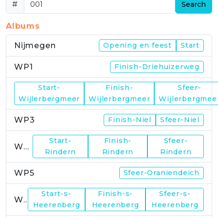
#
Search
Albums
Nijmegen
Opening en feest
Start
WP1
Finish-Driehuizerweg
Start-
Finish-
Sfeer-
WP2
Wijlerbergmeer
Wijlerbergmeer
Wijlerbergmee
WP3
Finish-Niel
Sfeer-Niel
Start-
Finish-
Sfeer-
WP4
Rindern
Rindern
Rindern
WP5
Sfeer-Oraniendeich
Start-s-
Finish-s-
Sfeer-s-
WP6
Heerenberg
Heerenberg
Heerenberg