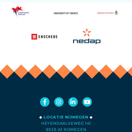
◆
LOCATIE NIJMEGEN
◆
HEYENDAALSEWEG 141
6525 AJ NIJMEGEN