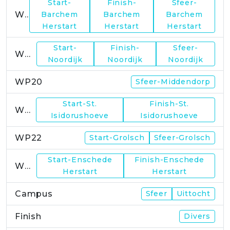
Start-
Finish-
Sfeer-
WP17
Barchem
Barchem
Barchem
Herstart
Herstart
Herstart
Start-
Finish-
Sfeer-
WP19
Noordijk
Noordijk
Noordijk
WP20
Sfeer-Middendorp
Start-St.
Finish-St.
WP21
Isidorushoeve
Isidorushoeve
WP22
Start-Grolsch
Sfeer-Grolsch
Start-Enschede
Finish-Enschede
WP23
Herstart
Herstart
Campus
Sfeer
Uittocht
Finish
Divers