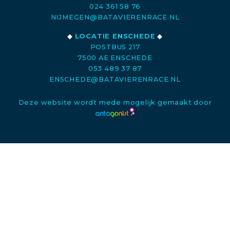
024 361 58 76
NIJMEGEN@BATAVIERENRACE.NL
◆
LOCATIE ENSCHEDE
◆
POSTBUS 217
7500 AE ENSCHEDE
053 489 37 87
ENSCHEDE@BATAVIERENRACE.NL
Deze website wordt mede mogelijk gemaakt door