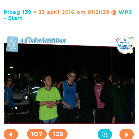
Ploeg 139
> 23 april 2016 om 01:21:39 @
WP2
- Start
107
139