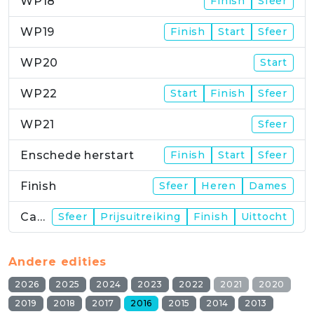
WP18
Finish
Sfeer
WP19
Finish
Start
Sfeer
WP20
Start
WP22
Start
Finish
Sfeer
WP21
Sfeer
Enschede herstart
Finish
Start
Sfeer
Finish
Sfeer
Heren
Dames
Campus
Sfeer
Prijsuitreiking
Finish
Uittocht
Andere edities
2026
2025
2024
2023
2022
2021
2020
2019
2018
2017
2016
2015
2014
2013