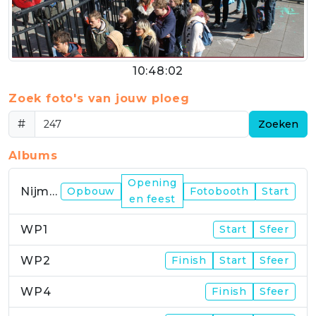
10:48:02
Zoek foto's van jouw ploeg
#
Zoeken
Albums
Opening
Nijmegen
Opbouw
Fotobooth
Start
en feest
WP1
Start
Sfeer
WP2
Finish
Start
Sfeer
WP4
Finish
Sfeer