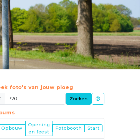
ek foto's van jouw ploeg
#
Zoeken
lbums
Opening
Nijmegen
Opbouw
Fotobooth
Start
en feest