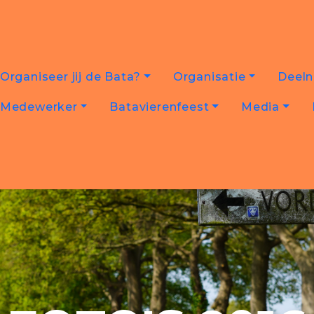
Organiseer jij de Bata?
Organisatie
Deel
Medewerker
Batavierenfeest
Media